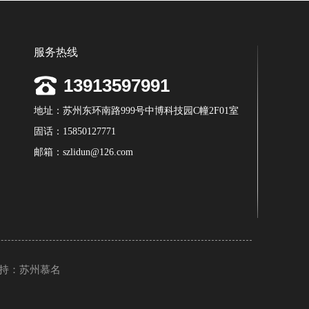
服务热线
13913597991
地址：苏州东环南路999号中博科技园C幢2F01室
固话：15850127771
邮箱：szlidun@126.com
持：苏州慕名