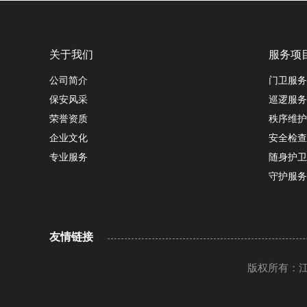
关于我们
服务项
公司简介
门卫服
保安风采
巡逻服
荣誉资质
秩序维
企业文化
安全检
专业服务
随身护
守护服
友情链接
版权所有：