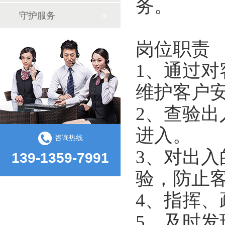
务。
守护服务
岗位职责
1、通过
维护客户
2、查验
进入。
咨询热线
3、对出
139-1359-7991
验，防止
4、指挥
5、及时